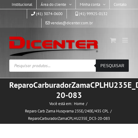
Skip
Institucional
Área do cliente
Minha conta
Contato
to
(41) 3074-0600
(41) 99925-0132
content
vendas@dicenter.com.br
Pesquisar
PESQUISAR
produtos
ReparoCarburadorZamaCPLHU235E_
20-083
Você está em:
Home
Reparo Carb Zama Husqvarna 235E/240E/435 CPL
ReparoCarburadorZamaCPLHU235E_DC3-20-083