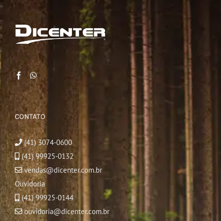
CONTATO
(41) 3074-0600
(41) 99925-0132
vendas@dicenter.com.br
Ouvidoria
(41) 99925-0144
ouvidoria@dicenter.com.br