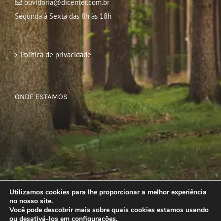
ouvidoria@dicenter.com.br
Segunda à Sexta das 8h às 18h
Política de privacidade
ONDE ESTAMOS
Utilizamos cookies para lhe proporcionar a melhor experiência
no nosso site.
Você pode descobrir mais sobre quais cookies estamos usando
ou desativá-los em
configurações
.