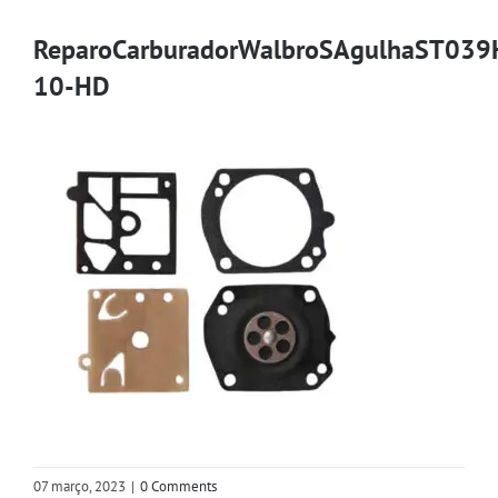
ReparoCarburadorWalbroSAgulhaST03
10-HD
07 março, 2023
|
0 Comments