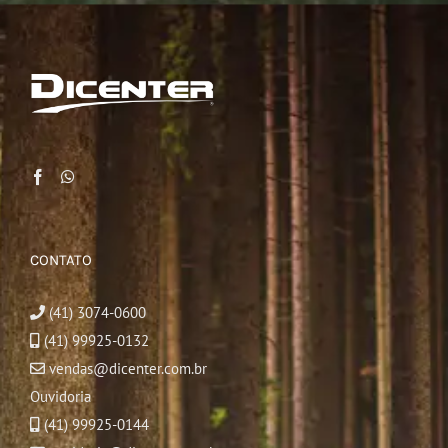
CONTATO
(41) 3074-0600
(41) 99925-0132
vendas@dicenter.com.br
Ouvidoria
(41) 99925-0144