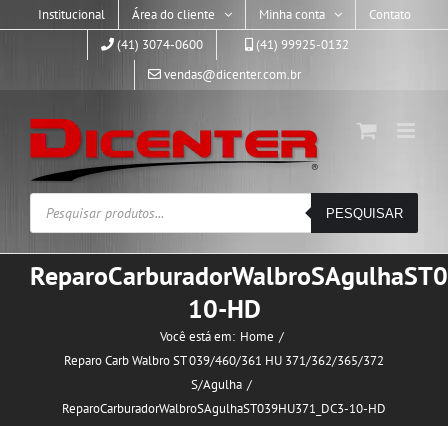
Skip
Institucional
Área do cliente
Minha conta
Contato
to
(41) 3074-0600
(41) 99925-0132
content
vendas@dicenter.com.br
Pesquisar
PESQUISAR
produtos
ReparoCarburadorWalbroSAgulhaS
10-HD
Você está em:
Home
Reparo Carb Walbro ST 039/460/361 HU 371/362/365/372
S/Agulha
ReparoCarburadorWalbroSAgulhaST039HU371_DC3-10-HD