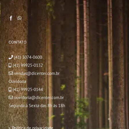
CONTATO
(41) 3074-0600
(41) 99925-0132
vendas@dicenter.com.br
Ouvidoria
(41) 99925-0144
ouvidoria@dicenter.com.br
Segunda à Sexta das 8h às 18h
Política de privacidade