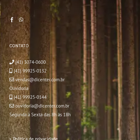
CONTATO
(41) 3074-0600
(41) 99925-0132
vendas@dicenter.com.br
Ouvidoria
(41) 99925-0144
ouvidoria@dicenter.com.br
Segunda à Sexta das 8h às 18h
Política de privacidade