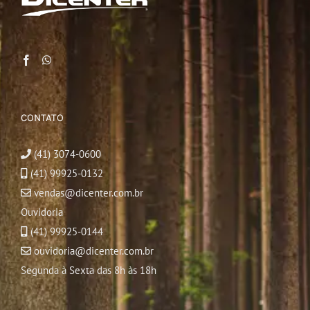
CONTATO
(41) 3074-0600
(41) 99925-0132
vendas@dicenter.com.br
Ouvidoria
(41) 99925-0144
ouvidoria@dicenter.com.br
Segunda à Sexta das 8h às 18h