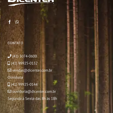
CONTATO
(41) 3074-0600
(41) 99925-0132
vendas@dicenter.com.br
Ouvidoria
(41) 99925-0144
ouvidoria@dicenter.com.br
Segunda à Sexta das 8h às 18h