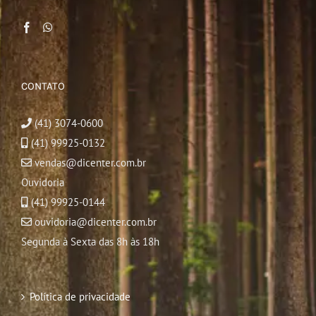
CONTATO
(41) 3074-0600
(41) 99925-0132
vendas@dicenter.com.br
Ouvidoria
(41) 99925-0144
ouvidoria@dicenter.com.br
Segunda à Sexta das 8h às 18h
Política de privacidade