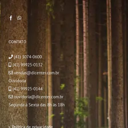
CONTATO
(41) 3074-0600
(41) 99925-0132
vendas@dicenter.com.br
Ouvidoria
(41) 99925-0144
ouvidoria@dicenter.com.br
Segunda à Sexta das 8h às 18h
Política de privacidade