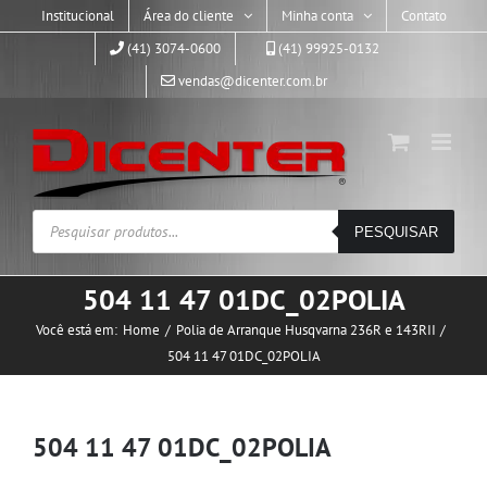
Skip
Institucional
Área do cliente
Minha conta
Contato
to
(41) 3074-0600
(41) 99925-0132
content
vendas@dicenter.com.br
Pesquisar
PESQUISAR
produtos
504 11 47 01DC_02POLIA
Você está em:
Home
Polia de Arranque Husqvarna 236R e 143RII
504 11 47 01DC_02POLIA
504 11 47 01DC_02POLIA