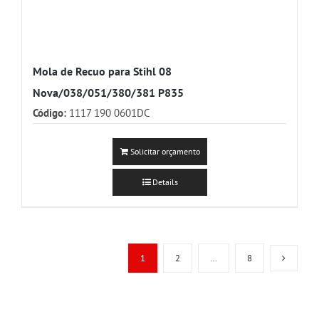
Mola de Recuo para Stihl 08
Nova/038/051/380/381 P835
Código:
1117 190 0601DC
Solicitar orçamento
Details
1
2
…
8