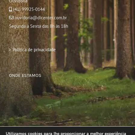
Ouvidoria
(41) 99925-0144
ouvidoria@dicenter.com.br
Segunda à Sexta das 8h às 18h
Política de privacidade
ONDE ESTAMOS
Utilizamos cookies para lhe proporcionar a melhor experiência