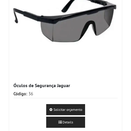
Óculos de Segurança Jaguar
Código:
36
Este
Solicitar orçamento
produto
tem
Details
várias