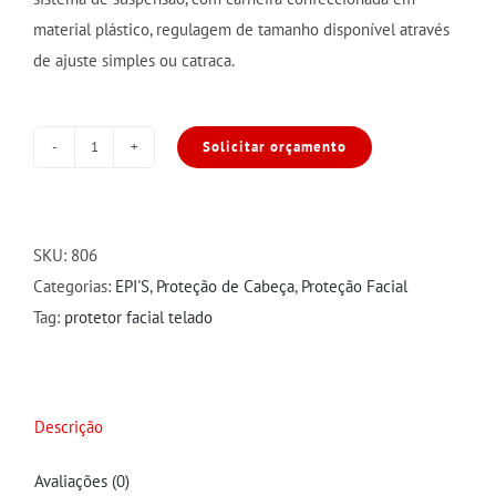
material plástico, regulagem de tamanho disponível através
de ajuste simples ou catraca.
Solicitar orçamento
Protetor
Facial
Telado
com
SKU:
806
Carneira
Categorias:
EPI'S
,
Proteção de Cabeça
,
Proteção Facial
quantidade
Tag:
protetor facial telado
Descrição
Avaliações (0)