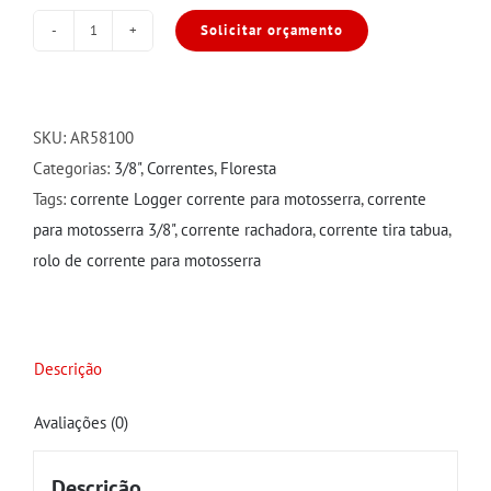
Solicitar orçamento
Corrente
Motosserra
Logger
3/8″
SKU:
AR58100
1,5mm
Categorias:
3/8"
,
Correntes
,
Floresta
Semiquadrado
Tags:
corrente Logger corrente para motosserra
,
corrente
quantidade
para motosserra 3/8"
,
corrente rachadora
,
corrente tira tabua
,
rolo de corrente para motosserra
Descrição
Avaliações (0)
Descrição