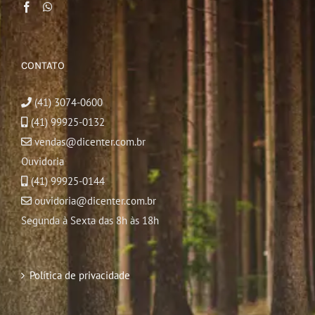
CONTATO
(41) 3074-0600
(41) 99925-0132
vendas@dicenter.com.br
Ouvidoria
(41) 99925-0144
ouvidoria@dicenter.com.br
Segunda à Sexta das 8h às 18h
Política de privacidade