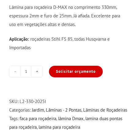
Lâmina para roçadeira D-MAX no comprimento 330mm,
espessura 2mm e furo de 25mm. Já afiada. Excelente para
uso em vegetações altas e densas.
Aplicação:
roçadeiras Stihl FS 85, todas Husqvarna e
Importadas
Solicitar orçamento
Lâmina
2
pontas
330x2x25mm
SKU:
L2-330-2025I
quantidade
Categorias:
Jardim
,
Lâminas - 2 Pontas
,
Lâminas de Roçadeiras
Tags:
faca para roçadeira
,
lâmina Dmax
,
lamina duas pontas
para roçadeira
,
lamina para roçadeira