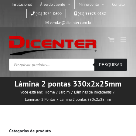
Skip
Institucional
Área do cliente
Minha conta
Contato
to
(41) 3074-0600
(41) 99925-0132
content
vendas@dicenter.com.br
Pesquisar
PESQUISAR
produtos
Lâmina 2 pontas 330x2x25mm
Você está em:
Home
Jardim
Lâminas de Roçadeiras
Lâminas - 2 Pontas
Lâmina 2 pontas 330x2x25mm
Categorias de produto