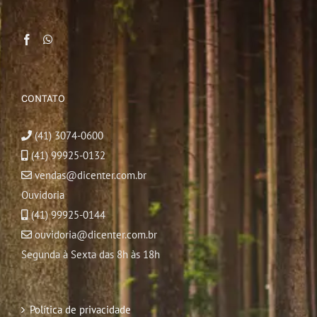
CONTATO
(41) 3074-0600
(41) 99925-0132
vendas@dicenter.com.br
Ouvidoria
(41) 99925-0144
ouvidoria@dicenter.com.br
Segunda à Sexta das 8h às 18h
Política de privacidade