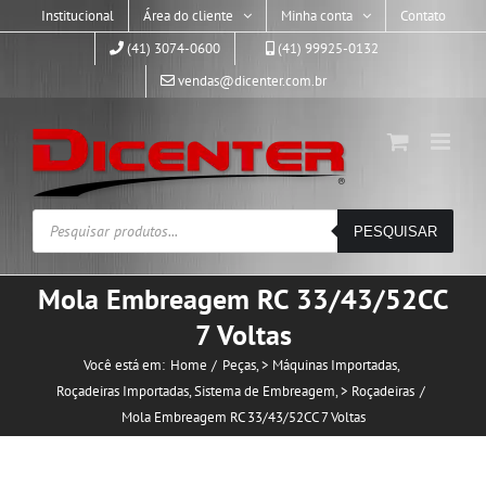
Skip
Institucional
Área do cliente
Minha conta
Contato
to
(41) 3074-0600
(41) 99925-0132
content
vendas@dicenter.com.br
Pesquisar
PESQUISAR
produtos
Mola Embreagem RC 33/43/52CC
7 Voltas
Você está em:
Home
Peças
> Máquinas Importadas
Roçadeiras Importadas
Sistema de Embreagem
> Roçadeiras
Mola Embreagem RC 33/43/52CC 7 Voltas