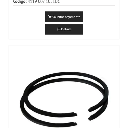
Código:
4119 007 1051DC
Solicitar orçamento
Details