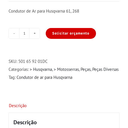
Condutor de Ar para Husqvarna 61, 268
Solicitar orçamento
Condutor
de
Ar
para
SKU:
501 65 92 01DC
Husqvarna
Categorias:
> Husqvarna
,
> Motosserras
,
Peças
,
Peças Diversas
61/268/272
Tag:
Condutor de ar para Husqvarna
quantidade
Descrição
Descrição