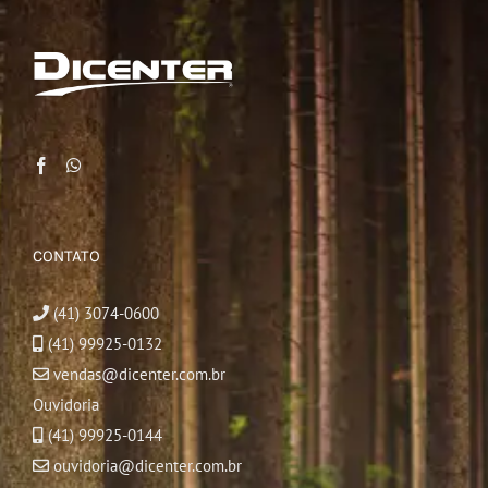
CONTATO
(41) 3074-0600
(41) 99925-0132
vendas@dicenter.com.br
Ouvidoria
(41) 99925-0144
ouvidoria@dicenter.com.br