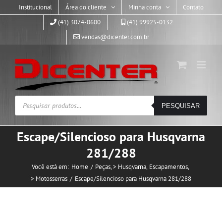
Skip
Institucional
Área do cliente
Minha conta
Contato
to
(41) 3074-0600
(41) 99925-0132
content
vendas@dicenter.com.br
Pesquisar
PESQUISAR
produtos
Escape/Silencioso para Husqvarna
281/288
Você está em:
Home
Peças
> Husqvarna
Escapamentos
> Motosserras
Escape/Silencioso para Husqvarna 281/288