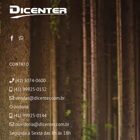
CONTATO
(41) 3074-0600
(41) 99925-0132
vendas@dicenter.com.br
Ouvidoria
(41) 99925-0144
ouvidoria@dicenter.com.br
Segunda à Sexta das 8h às 18h