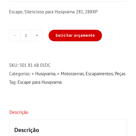
Escape, Silencioso para Husqvarna 281, 288XP
Solicitar orçamento
Escape/Silencioso
para
Husqvarna
281/288
SKU:
501 81 68 01DC
quantidade
Categorias:
> Husqvarna
,
> Motosserras
,
Escapamentos
,
Peças
Tag:
Escape para Husqvarna
Descrição
Descrição