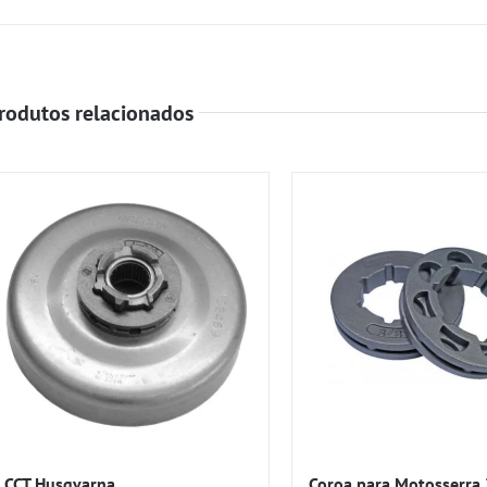
rodutos relacionados
CCT Husqvarna
Coroa para Motosserra 