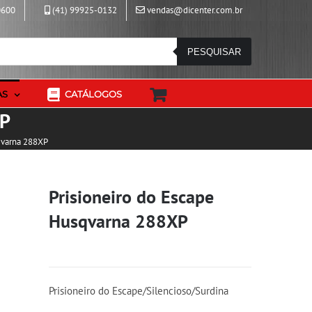
0600
(41) 99925-0132
vendas@dicenter.com.br
PESQUISAR
AS
CATÁLOGOS
XP
qvarna 288XP
Prisioneiro do Escape
Husqvarna 288XP
Prisioneiro do Escape/Silencioso/Surdina