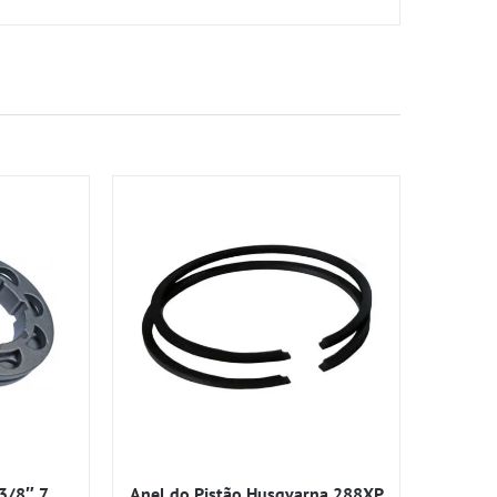
3/8″ 7
Anel do Pistão Husqvarna 288XP