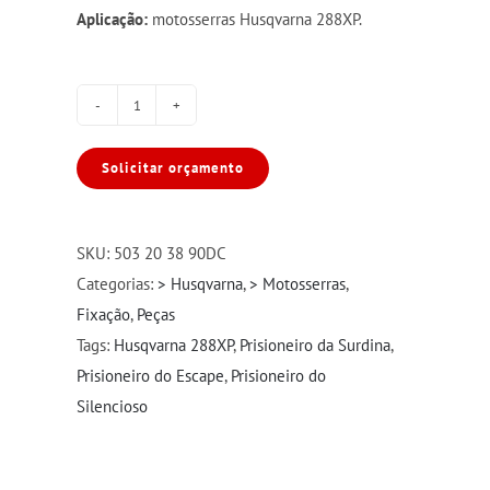
Aplicação:
motosserras Husqvarna 288XP.
Prisioneiro
do
Solicitar orçamento
Escape
Husqvarna
288XP
SKU:
503 20 38 90DC
quantidade
Categorias:
> Husqvarna
,
> Motosserras
,
Fixação
,
Peças
Tags:
Husqvarna 288XP
,
Prisioneiro da Surdina
,
Prisioneiro do Escape
,
Prisioneiro do
Silencioso