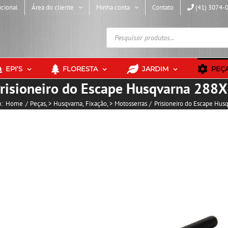
ucional
Área do cliente
Minha conta
Contato
(41) 3074-
Pesquisar
produtos
EPI’S
FLORESTA
JARDIM
PEÇ
risioneiro do Escape Husqvarna 288
m:
Home
Peças
> Husqvarna
Fixação
> Motosserras
Prisioneiro do Escape Hus