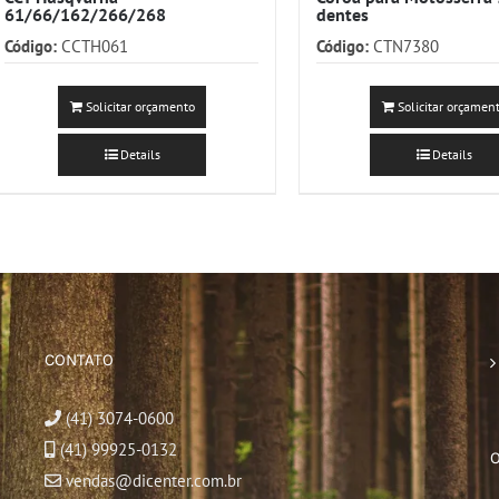
61/66/162/266/268
dentes
Código:
CCTH061
Código:
CTN7380
Solicitar orçamento
Solicitar orçamen
Details
Details
CONTATO
(41) 3074-0600
(41) 99925-0132
vendas@dicenter.com.br