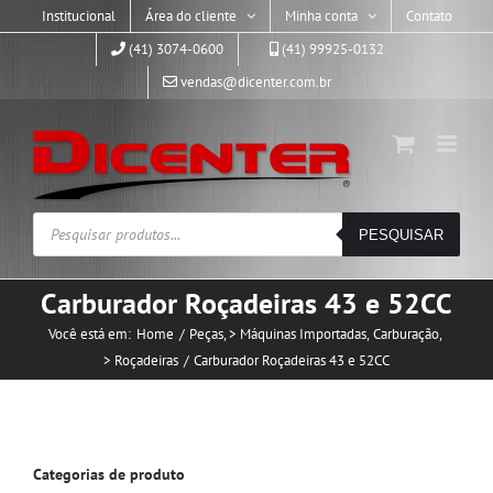
Skip
Institucional
Área do cliente
Minha conta
Contato
to
(41) 3074-0600
(41) 99925-0132
content
vendas@dicenter.com.br
Pesquisar
PESQUISAR
produtos
Carburador Roçadeiras 43 e 52CC
Você está em:
Home
Peças
> Máquinas Importadas
Carburação
> Roçadeiras
Carburador Roçadeiras 43 e 52CC
Categorias de produto