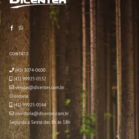
CONTATO
(41) 3074-0600
(41) 99925-0132
vendas@dicenter.com.br
Ouvidoria
(41) 99925-0144
ouvidoria@dicenter.com.br
Segunda à Sexta das 8h às 18h