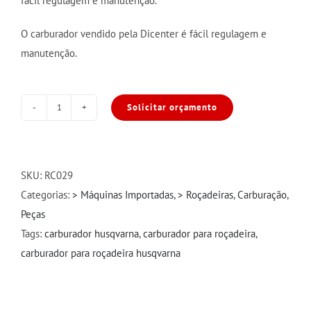
fácil regulagem e manutenção.
O carburador vendido pela Dicenter é fácil regulagem e
manutenção.
Solicitar orçamento
Carburador
Roçadeiras
43
e
SKU:
RC029
52CC
Categorias:
> Máquinas Importadas
,
> Roçadeiras
,
Carburação
,
quantidade
Peças
Tags:
carburador husqvarna
,
carburador para roçadeira
,
carburador para roçadeira husqvarna