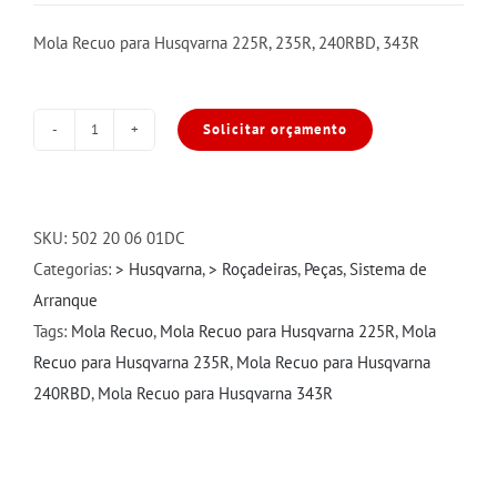
Mola Recuo para Husqvarna 225R, 235R, 240RBD, 343R
Solicitar orçamento
Mola
Recuo
Husqvarna
225R/235R/240RBD/343R
SKU:
502 20 06 01DC
quantidade
Categorias:
> Husqvarna
,
> Roçadeiras
,
Peças
,
Sistema de
Arranque
Tags:
Mola Recuo
,
Mola Recuo para Husqvarna 225R
,
Mola
Recuo para Husqvarna 235R
,
Mola Recuo para Husqvarna
240RBD
,
Mola Recuo para Husqvarna 343R