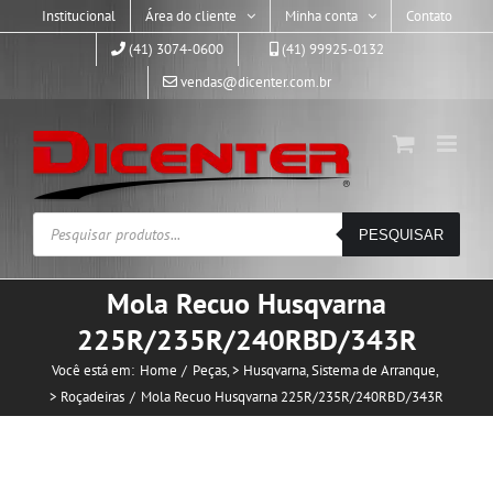
Skip
Institucional
Área do cliente
Minha conta
Contato
to
(41) 3074-0600
(41) 99925-0132
content
vendas@dicenter.com.br
Pesquisar
PESQUISAR
produtos
Mola Recuo Husqvarna
225R/235R/240RBD/343R
Você está em:
Home
Peças
> Husqvarna
Sistema de Arranque
> Roçadeiras
Mola Recuo Husqvarna 225R/235R/240RBD/343R