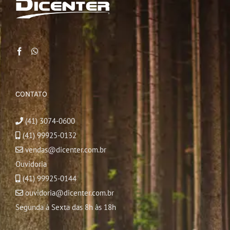
CONTATO
(41) 3074-0600
(41) 99925-0132
vendas@dicenter.com.br
Ouvidoria
(41) 99925-0144
ouvidoria@dicenter.com.br
Segunda à Sexta das 8h às 18h