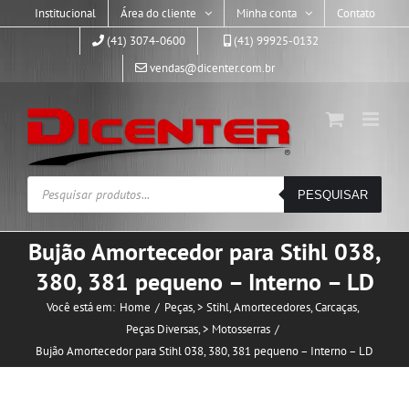
Skip
Institucional
Área do cliente
Minha conta
Contato
to
(41) 3074-0600
(41) 99925-0132
content
vendas@dicenter.com.br
Pesquisar
PESQUISAR
produtos
Bujão Amortecedor para Stihl 038,
380, 381 pequeno – Interno – LD
Você está em:
Home
Peças
> Stihl
Amortecedores
Carcaças
Peças Diversas
> Motosserras
Bujão Amortecedor para Stihl 038, 380, 381 pequeno – Interno – LD