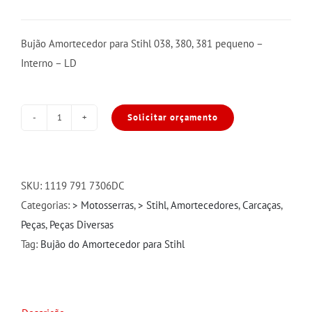
Bujão Amortecedor para Stihl 038, 380, 381 pequeno –
Interno – LD
Solicitar orçamento
Bujão
Amortecedor
para
Stihl
SKU:
1119 791 7306DC
038,
Categorias:
> Motosserras
,
> Stihl
,
Amortecedores
,
Carcaças
,
380,
Peças
,
Peças Diversas
381
Tag:
Bujão do Amortecedor para Stihl
pequeno
-
Interno