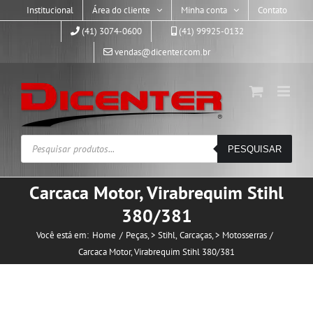
Skip
Institucional
Área do cliente
Minha conta
Contato
to
(41) 3074-0600
(41) 99925-0132
content
vendas@dicenter.com.br
Pesquisar
PESQUISAR
produtos
Carcaca Motor, Virabrequim Stihl
380/381
Você está em:
Home
Peças
> Stihl
Carcaças
> Motosserras
Carcaca Motor, Virabrequim Stihl 380/381