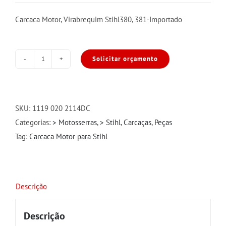
Carcaca Motor, Virabrequim Stihl380, 381-Importado
Solicitar orçamento
Carcaca
Motor,
Virabrequim
Stihl
SKU:
1119 020 2114DC
380/381
Categorias:
> Motosserras
,
> Stihl
,
Carcaças
,
Peças
quantidade
Tag:
Carcaca Motor para Stihl
Descrição
Descrição