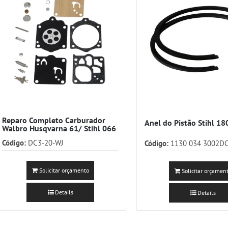
Reparo Completo Carburador
Anel do Pistão Stihl 
Walbro Husqvarna 61/ Stihl 066
Código:
DC3-20-WJ
Código:
1130 034 3002D
Solicitar orçamento
Solicitar orçamen
Details
Details