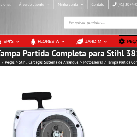
ucional
Área do cliente
Minha conta
Contato
(41) 3074-
Pesquisar
produtos
EPI’S
FLORESTA
JARDIM
PEÇ
Tampa Partida Completa para Stihl 38
e
Peças
> Stihl
Carcaças
Sistema de Arranque
> Motosserras
Tampa Partida Com