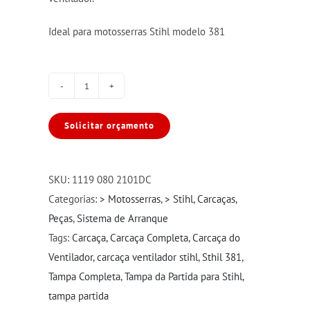
Ideal para motosserras Stihl modelo 381
Tampa
Partida
Solicitar orçamento
Completa
para
Stihl
SKU:
1119 080 2101DC
381
Categorias:
> Motosserras
,
> Stihl
,
Carcaças
,
quantidade
Peças
,
Sistema de Arranque
Tags:
Carcaça
,
Carcaça Completa
,
Carcaça do
Ventilador
,
carcaça ventilador stihl
,
Sthil 381
,
Tampa Completa
,
Tampa da Partida para Stihl
,
tampa partida