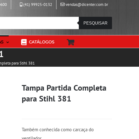
0600
(41) 99925-0132
vendas@dicenter.com.br
PESQUISAR
AS
CATÁLOGOS
1
pleta para Stihl 381
Tampa Partida Completa
para Stihl 381
Também conhecida como carcaça do
ventilador.