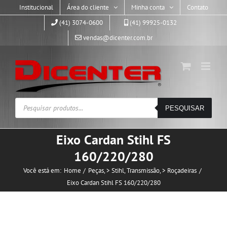
Skip
Institucional
Área do cliente
Minha conta
Contato
to
(41) 3074-0600
(41) 99925-0132
content
vendas@dicenter.com.br
Pesquisar
PESQUISAR
produtos
Eixo Cardan Stihl FS
160/220/280
Você está em:
Home
Peças
> Stihl
Transmissão
> Roçadeiras
Eixo Cardan Stihl FS 160/220/280