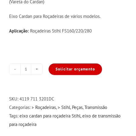
(Vareta do Cardan)
Eixo Cardan para Roçadeiras de vários modelos.
Aplicação:
Roçadeiras Stihl FS160/220/280
Solicitar orçamento
Eixo
Cardan
Stihl
FS
SKU:
4119 711 3201DC
160/220/280
Categorias:
> Roçadeiras
,
> Stihl
,
Peças
,
Transmissão
quantidade
Tags:
eixo cardan para roçadeira Stihl
,
eixo de transmissão
para roçadeira