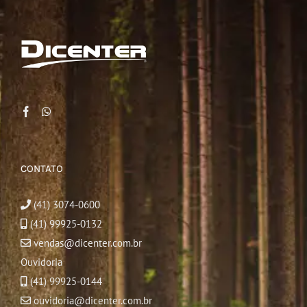
CONTATO
(41) 3074-0600
(41) 99925-0132
vendas@dicenter.com.br
Ouvidoria
(41) 99925-0144
ouvidoria@dicenter.com.br