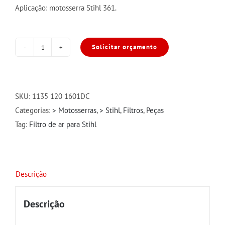
Aplicação: motosserra Stihl 361.
Solicitar orçamento
Filtro
de
Ar
para
SKU:
1135 120 1601DC
Stihl
Categorias:
> Motosserras
,
> Stihl
,
Filtros
,
Peças
361
Tag:
Filtro de ar para Stihl
quantidade
Descrição
Descrição