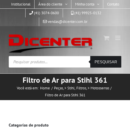
Skip
Institucional
Área do cliente
Minha conta
Contato
to
(41) 3074-0600
(41) 99925-0132
content
vendas@dicenter.com.br
Pesquisar
PESQUISAR
produtos
Filtro de Ar para Stihl 361
Você está em:
Home
Peças
> Stihl
Filtros
> Motosserras
Filtro de Ar para Stihl 361
Categorias de produto