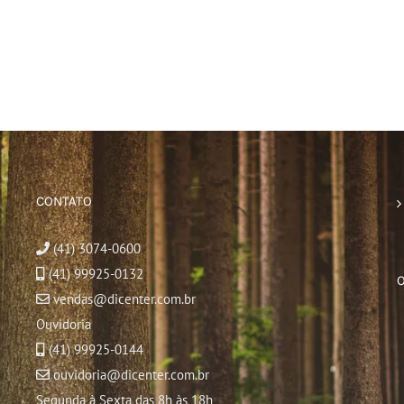
CONTATO
(41) 3074-0600
(41) 99925-0132
vendas@dicenter.com.br
Ouvidoria
(41) 99925-0144
ouvidoria@dicenter.com.br
Segunda à Sexta das 8h às 18h