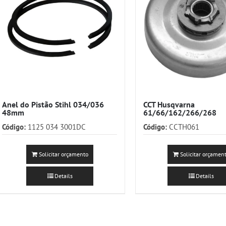
Anel do Pistão Stihl 034/036
CCT Husqvarna
48mm
61/66/162/266/268
Código:
1125 034 3001DC
Código:
CCTH061
Solicitar orçamento
Solicitar orçamen
Details
Details