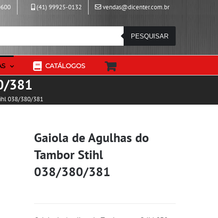
0600
(41) 99925-0132
vendas@dicenter.com.br
PESQUISAR
AS
CATÁLOGOS
80/381
tihl 038/380/381
Gaiola de Agulhas do
Tambor Stihl
038/380/381