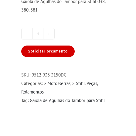
Gaiola de Agulhas do Tambor para Stihl 038,
380, 381
Gaiola
de
Solicitar orçamento
Agulhas
do
Tambor
SKU:
9512 933 3150DC
Stihl
Categorias:
> Motosserras
,
> Stihl
,
Peças
,
038/380/381
Rolamentos
quantidade
Tag:
Gaiola de Agulhas do Tambor para Stihl