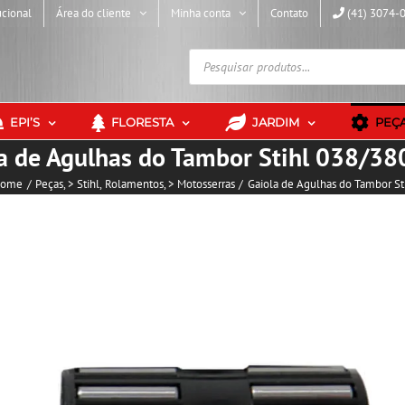
ucional
Área do cliente
Minha conta
Contato
(41) 3074-
Pesquisar
produtos
EPI’S
FLORESTA
JARDIM
PEÇ
a de Agulhas do Tambor Stihl 038/3
ome
Peças
> Stihl
Rolamentos
> Motosserras
Gaiola de Agulhas do Tambor S