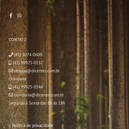
CONTATO
(41) 3074-0600
(41) 99925-0132
vendas@dicenter.com.br
Ouvidoria
(41) 99925-0144
ouvidoria@dicenter.com.br
Segunda à Sexta das 8h às 18h
Política de privacidade