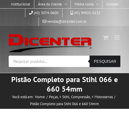
Skip
Institucional
Área do cliente
Minha conta
Contato
to
(41) 3074-0600
(41) 99925-0132
content
vendas@dicenter.com.br
Pesquisar
PESQUISAR
produtos
Pistão Completo para Stihl 066 e
660 54mm
Você está em:
Home
Peças
> Stihl
Compressão
> Motosserras
Pistão Completo para Stihl 066 e 660 54mm