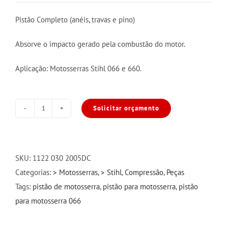
Pistão Completo (anéis, travas e pino)
Absorve o impacto gerado pela combustão do motor.
Aplicação: Motosserras Stihl 066 e 660.
Solicitar orçamento
Pistão
Completo
para
Stihl
SKU:
1122 030 2005DC
066
Categorias:
> Motosserras
,
> Stihl
,
Compressão
,
Peças
e
Tags:
pistão de motosserra
,
pistão para motosserra
,
pistão
660
para motosserra 066
54mm