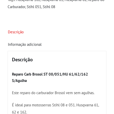
quantidade
Carburador
,
Stihl 051
,
Stihl 08
Descrição
Informação adicional
Descrição
Reparo Carb Brosol ST 08/051/HU 61/62/162
S/Agulha
Este reparo do carburador Brosol vem sem agulhas.
É ideal para motosserras Stihl 08 e 051. Husqvarna 61,
62 e 162.