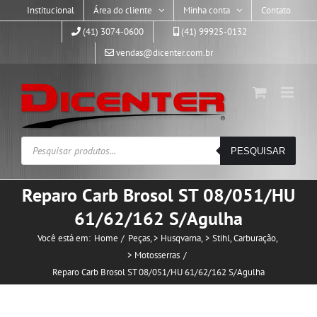
Skip
Institucional
Área do cliente
Minha conta
Contato
to
(41) 3074-0600
(41) 99925-0132
content
vendas@dicenter.com.br
Pesquisar
PESQUISAR
produtos
Reparo Carb Brosol ST 08/051/HU
61/62/162 S/Agulha
Você está em:
Home
Peças
> Husqvarna
> Stihl
Carburação
> Motosserras
Reparo Carb Brosol ST 08/051/HU 61/62/162 S/Agulha