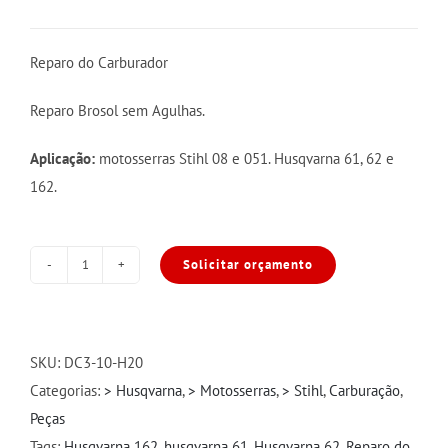
Reparo do Carburador
Reparo Brosol sem Agulhas.
Aplicação:
motosserras Stihl 08 e 051. Husqvarna 61, 62 e
162.
Solicitar orçamento
Reparo
Carb
Brosol
ST
SKU:
DC3-10-H20
08/051/HU
Categorias:
> Husqvarna
,
> Motosserras
,
> Stihl
,
Carburação
,
61/62/162
Peças
S/Agulha
Tags:
Husqvarna 162
,
husqvarna 61
,
Husqvarna 62
,
Reparo do