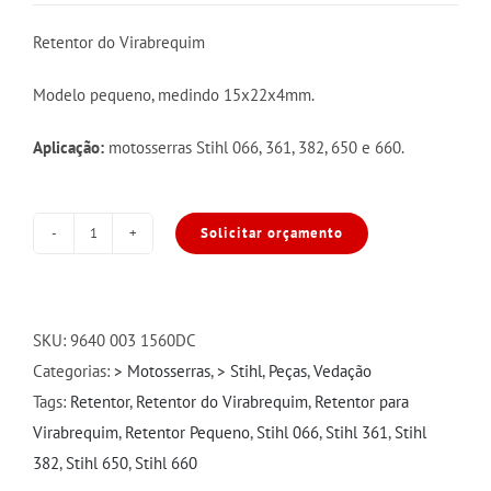
Retentor do Virabrequim
Modelo pequeno, medindo 15x22x4mm.
Aplicação:
motosserras Stihl 066, 361, 382, 650 e 660.
Solicitar orçamento
Retentor
do
Virabrequim
15x22x4
SKU:
9640 003 1560DC
Peq.
Categorias:
> Motosserras
,
> Stihl
,
Peças
,
Vedação
ST
Tags:
Retentor
,
Retentor do Virabrequim
,
Retentor para
066/361/382/650/660
Virabrequim
,
Retentor Pequeno
,
Stihl 066
,
Stihl 361
,
Stihl
quantidade
382
,
Stihl 650
,
Stihl 660