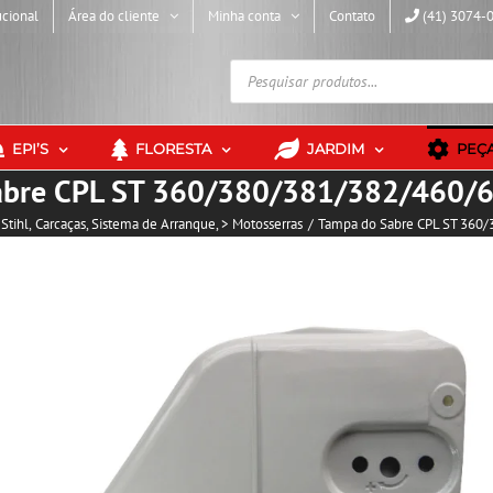
ucional
Área do cliente
Minha conta
Contato
(41) 3074-
Pesquisar
produtos
EPI’S
FLORESTA
JARDIM
PEÇ
abre CPL ST 360/380/381/382/460/
 Stihl
Carcaças
Sistema de Arranque
> Motosserras
Tampa do Sabre CPL ST 360