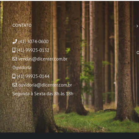
CONTATO
(41) 3074-0600
(41) 99925-0132
vendas@dicenter.com.br
Ouvidoria
(41) 99925-0144
ouvidoria@dicenter.com.br
Segunda à Sexta das 8h às 18h