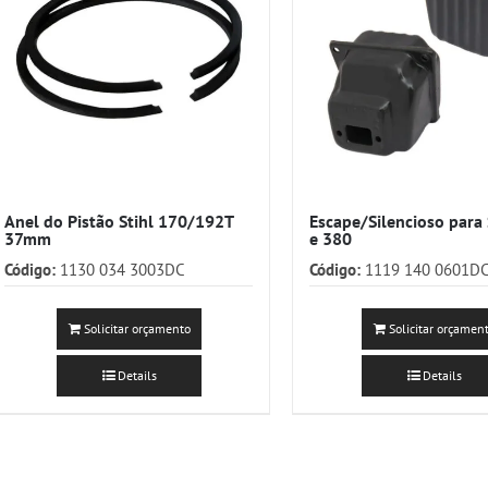
Anel do Pistão Stihl 170/192T
Escape/Silencioso para 
37mm
e 380
Código:
1130 034 3003DC
Código:
1119 140 0601D
Solicitar orçamento
Solicitar orçamen
Details
Details