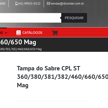
0600
(41) 99925-0132
vendas@dicenter.com.br
PESQUISAR
AS
CATÁLOGOS
660/650 Mag
/380/381/382/460/660/650 Mag
Tampa do Sabre CPL ST
360/380/381/382/460/660/65
Mag