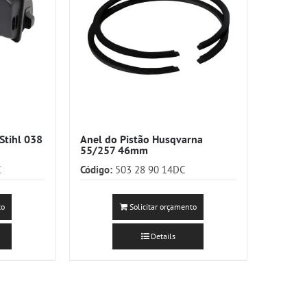
Stihl 038
Anel do Pistão Husqvarna
55/257 46mm
C
Código:
503 28 90 14DC
to
Solicitar orçamento
Details