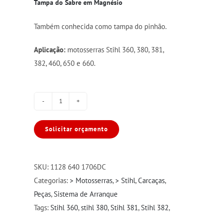
Tampa do Sabre em Magnésio
Também conhecida como tampa do pinhão.
Aplicação:
motosserras Stihl 360, 380, 381,
382, 460, 650 e 660.
Tampa
do
Solicitar orçamento
Sabre
CPL
ST
SKU:
1128 640 1706DC
360/380/381/382/460/660/650
Categorias:
> Motosserras
,
> Stihl
,
Carcaças
,
Mag
Peças
,
Sistema de Arranque
quantidade
Tags:
Stihl 360
,
stihl 380
,
Stihl 381
,
Stihl 382
,