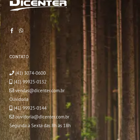
CONTATO
(41) 3074-0600
(41) 99925-0132
vendas@dicenter.com.br
Ouvidoria
(41) 99925-0144
ouvidoria@dicenter.com.br
Segunda à Sexta das 8h às 18h