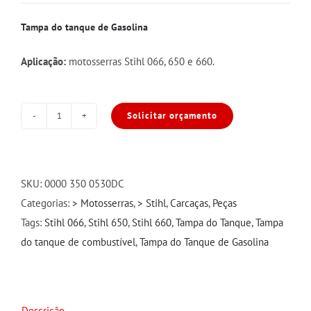
Tampa do tanque de Gasolina
Aplicação:
motosserras Stihl 066, 650 e 660.
Solicitar orçamento
Tampa
do
Tanque
Gasolina
SKU:
0000 350 0530DC
Stihl
Categorias:
> Motosserras
,
> Stihl
,
Carcaças
,
Peças
066/660/650
Tags:
Stihl 066
,
Stihl 650
,
Stihl 660
,
Tampa do Tanque
,
Tampa
quantidade
do tanque de combustível
,
Tampa do Tanque de Gasolina
Descrição