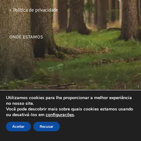
Política de privacidade
ONDE ESTAMOS
Utilizamos cookies para lhe proporcionar a melhor experiência
no nosso site.
Você pode descobrir mais sobre quais cookies estamos usando
ou desativá-los em
configurações
.
Aceitar
Recusar