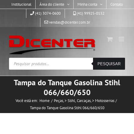
Skip
Institucional
Área do cliente
Minha conta
Contato
to
(41) 3074-0600
(41) 99925-0132
content
vendas@dicenter.com.br
Pesquisar
PESQUISAR
produtos
Tampa do Tanque Gasolina Stihl
066/660/650
Você está em:
Home
Peças
> Stihl
Carcaças
> Motosserras
Tampa do Tanque Gasolina Stihl 066/660/650