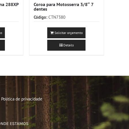
rna 288XP
Coroa para Motosserra 3/8″ 7
dentes
Código:
CTN7380
to
Solicitar orçamento
Details
Política de privacidade
ONDE ESTAMOS