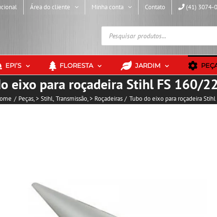
ucional
Área do cliente
Minha conta
Contato
(41) 3074-
Pesquisar
produtos
EPI’S
FLORESTA
JARDIM
PEÇ
o eixo para roçadeira Stihl FS 160/
ome
Peças
> Stihl
Transmissão
> Roçadeiras
Tubo do eixo para roçadeira Stih