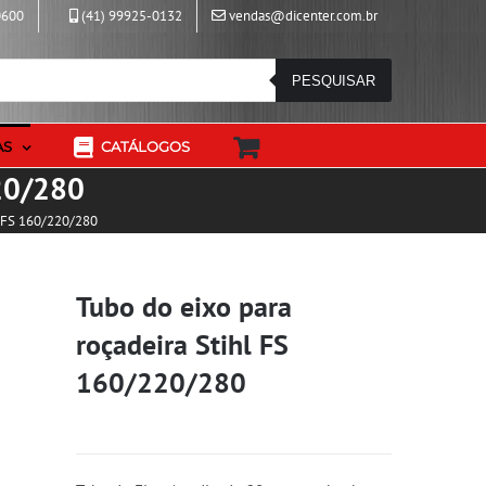
0600
(41) 99925-0132
vendas@dicenter.com.br
PESQUISAR
AS
CATÁLOGOS
220/280
l FS 160/220/280
Tubo do eixo para
roçadeira Stihl FS
160/220/280