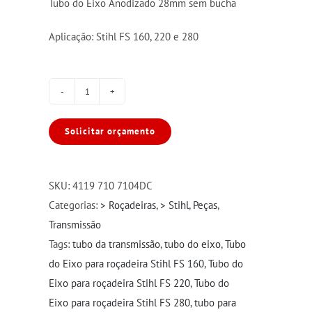
Tubo do Eixo Anodizado 28mm sem bucha
Aplicação: Stihl FS 160, 220 e 280
Tubo
do
Solicitar orçamento
eixo
para
roçadeira
SKU:
4119 710 7104DC
Stihl
Categorias:
> Roçadeiras
,
> Stihl
,
Peças
,
FS
Transmissão
160/220/280
Tags:
tubo da transmissão
,
tubo do eixo
,
Tubo
quantidade
do Eixo para roçadeira Stihl FS 160
,
Tubo do
Eixo para roçadeira Stihl FS 220
,
Tubo do
Eixo para roçadeira Stihl FS 280
,
tubo para