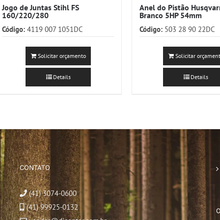
Jogo de Juntas Stihl FS
Anel do Pistão Husqva
160/220/280
Branco 5HP 54mm
Código:
4119 007 1051DC
Código:
503 28 90 22DC
Solicitar orçamento
Solicitar orçamen
Details
Details
CONTATO
(41) 3074-0600
(41) 99925-0132