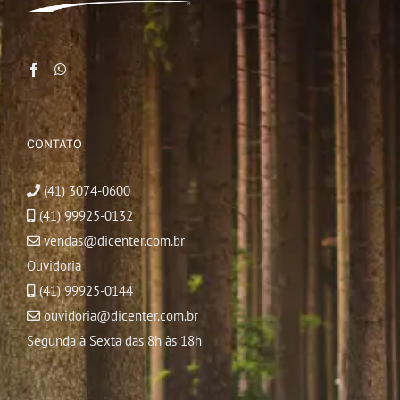
CONTATO
(41) 3074-0600
(41) 99925-0132
vendas@dicenter.com.br
Ouvidoria
(41) 99925-0144
ouvidoria@dicenter.com.br
Segunda à Sexta das 8h às 18h