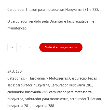
Carburador Tilltson para motosserras Husqvarna 281 e 288.
O carburador vendido pela Dicenter é fácil regulagem e
manutenção.
Solicitar orçamento
Carburador
para
Husqvarna
281
SKU:
130
e
Categorias:
> Husqvarna
,
> Motosserras
,
Carburação
,
Peças
288
Tags:
carburador husqvarna
,
Carburador Husqvarna 281
,
Tillotson
carburador husqvarna 288
,
carburador para motosserra
quantidade
husqvarna
,
carburador para motosserrra
,
carburador Tillotson
,
husqvarna 281
,
husqvarna 288