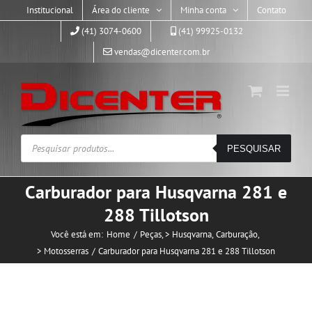
Skip
Institucional
Área do cliente
Minha conta
Contato
to
(41) 3074-0600
(41) 99925-0132
content
vendas@dicenter.com.br
Pesquisar
PESQUISAR
produtos
Carburador para Husqvarna 281 e
288 Tillotson
Você está em:
Home
Peças
> Husqvarna
Carburação
> Motosserras
Carburador para Husqvarna 281 e 288 Tillotson