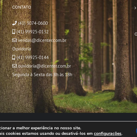
CONTATO
(41) 3074-0600
(41) 99925-0132
vendas@dicenter.com.br
Ouvidoria
(41) 99925-0144
ouvidoria@dicenter.com.br
Segunda à Sexta das 8h às 18h
© Copyright
2026 | Todos os direitos reservados
ionar a melhor experiência no nosso site.
ais cookies estamos usando ou desativá-los em
configurações
.