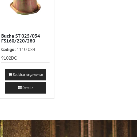
Bucha ST 025/034
FS160/220/280
Código:
1110 084
9102DC
Solicitar orçamento
Details