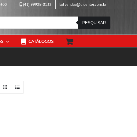
0600
(41) 99925-0132
vendas@dicenter.com.br
PESQUISAR
AS
CATÁLOGOS