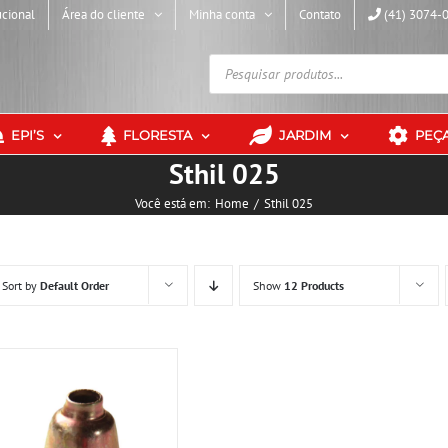
ucional
Área do cliente
Minha conta
Contato
(41) 3074-
Pesquisar
produtos
EPI’S
FLORESTA
JARDIM
PEÇ
Sthil 025
Você está em:
Home
Sthil 025
Sort by
Default Order
Show
12 Products