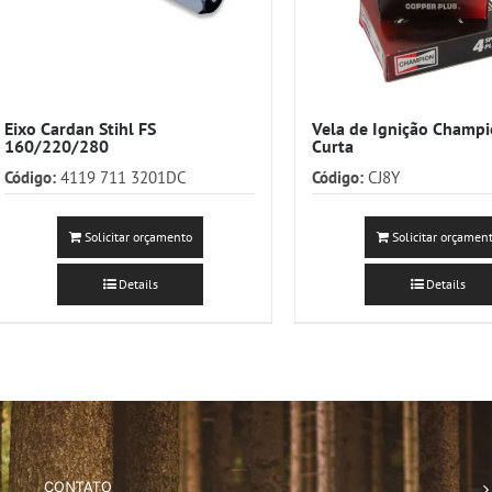
Eixo Cardan Stihl FS
Vela de Ignição Champ
160/220/280
Curta
Código:
4119 711 3201DC
Código:
CJ8Y
Solicitar orçamento
Solicitar orçamen
Details
Details
CONTATO