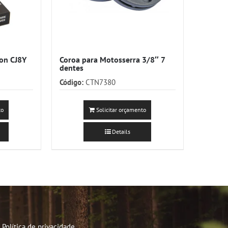
ion CJ8Y
Coroa para Motosserra 3/8″ 7
dentes
Código:
CTN7380
to
Solicitar orçamento
Details
Política de privacidade