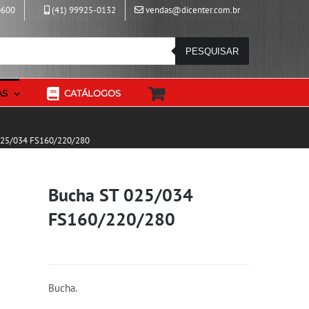
0600
(41) 99925-0132
vendas@dicenter.com.br
PESQUISAR
AS
CATÁLOGOS
025/034 FS160/220/280
Bucha ST 025/034
FS160/220/280
Bucha.