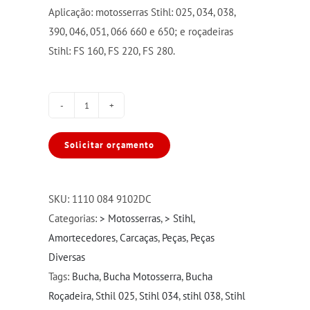
Aplicação: motosserras Stihl: 025, 034, 038,
390, 046, 051, 066 660 e 650; e roçadeiras
Stihl: FS 160, FS 220, FS 280.
Bucha
ST
Solicitar orçamento
025/034
FS160/220/280
quantidade
SKU:
1110 084 9102DC
Categorias:
> Motosserras
,
> Stihl
,
Amortecedores
,
Carcaças
,
Peças
,
Peças
Diversas
Tags:
Bucha
,
Bucha Motosserra
,
Bucha
Roçadeira
,
Sthil 025
,
Stihl 034
,
stihl 038
,
Stihl