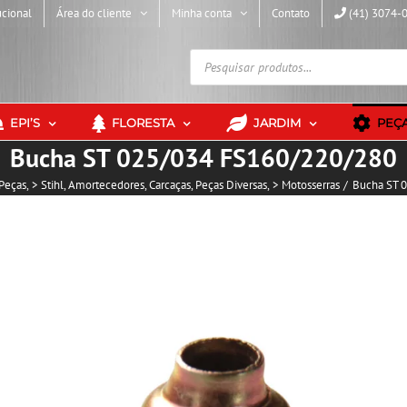
ucional
Área do cliente
Minha conta
Contato
(41) 3074-
Pesquisar
produtos
EPI’S
FLORESTA
JARDIM
PEÇ
Bucha ST 025/034 FS160/220/280
Peças
> Stihl
Amortecedores
Carcaças
Peças Diversas
> Motosserras
Bucha ST 