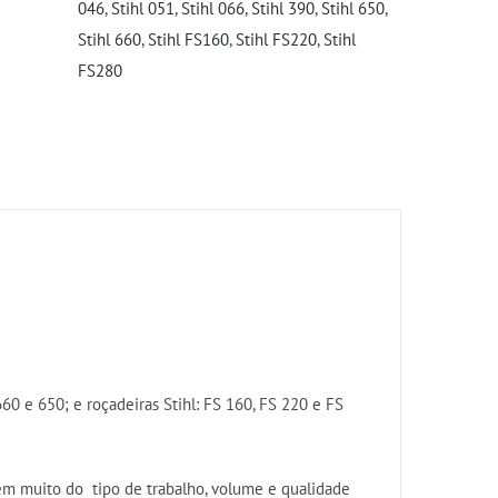
046
,
Stihl 051
,
Stihl 066
,
Stihl 390
,
Stihl 650
,
Stihl 660
,
Stihl FS160
,
Stihl FS220
,
Stihl
FS280
660 e 650; e roçadeiras Stihl: FS 160, FS 220 e FS
m muito do tipo de trabalho, volume e qualidade