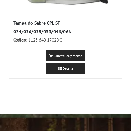
Tampa do Sabre CPL ST
034/036/038/039/046/066
Código:
1125 640 1702DC
Solicitar orçamento
Details