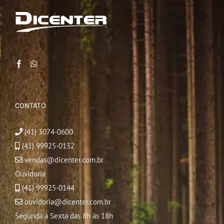
CONTATO
(41) 3074-0600
(41) 99925-0132
vendas@dicenter.com.br
Ouvidoria
(41) 99925-0144
ouvidoria@dicenter.com.br
Segunda à Sexta das 8h às 18h