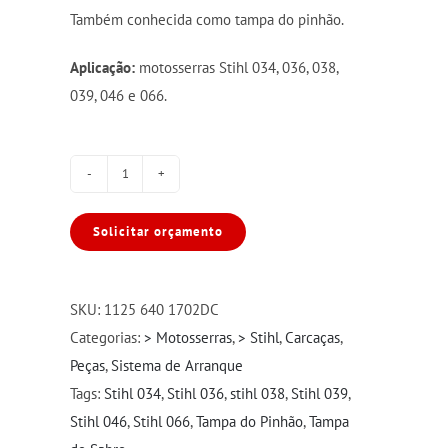
Também conhecida como tampa do pinhão.
Aplicação:
motosserras Stihl 034, 036, 038,
039, 046 e 066.
Tampa
do
Solicitar orçamento
Sabre
CPL
ST
SKU:
1125 640 1702DC
034/036/038/039/046/066
Categorias:
> Motosserras
,
> Stihl
,
Carcaças
,
quantidade
Peças
,
Sistema de Arranque
Tags:
Stihl 034
,
Stihl 036
,
stihl 038
,
Stihl 039
,
Stihl 046
,
Stihl 066
,
Tampa do Pinhão
,
Tampa