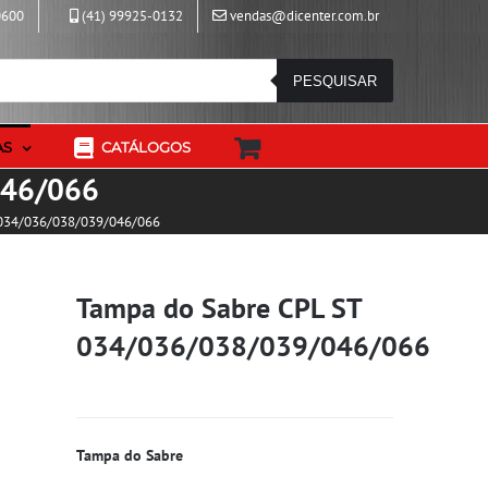
0600
(41) 99925-0132
vendas@dicenter.com.br
PESQUISAR
AS
CATÁLOGOS
046/066
 034/036/038/039/046/066
Tampa do Sabre CPL ST
034/036/038/039/046/066
Tampa do Sabre