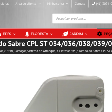
ucional
Área do cliente
Minha conta
Contato
(41) 3074-
Pesquisar
produtos
EPI’S
FLORESTA
JARDIM
PEÇ
do Sabre CPL ST 034/036/038/039/
as
> Stihl
Carcaças
Sistema de Arranque
> Motosserras
Tampa do Sabre CPL ST