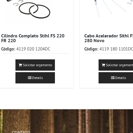
Cilindro Completo Stihl FS 220
Cabo Acelerador Sithl 
FR 220
280 Novo
Código:
4119 020 1204DC
Código:
4119 180 1101D
Solicitar orçamento
Solicitar orçamen
Details
Details
CONTATO