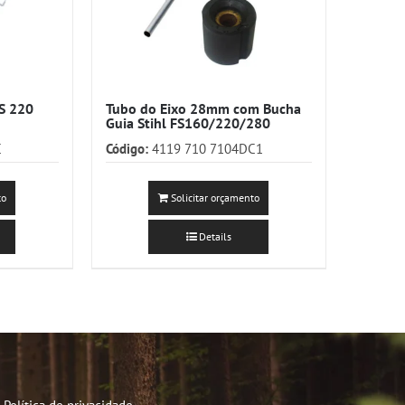
FS 220
Tubo do Eixo 28mm com Bucha
Guia Stihl FS160/220/280
C
Código:
4119 710 7104DC1
to
Solicitar orçamento
Details