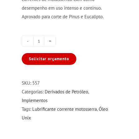
desempenho em uso intenso e contínuo.
Aprovado para corte de Pinus e Eucalipto.
Óleo
Unix
Solicitar orçamento
P/
Corrente
Motosserra
SKU:
557
1L
Categorias:
Derivados de Petróleo
,
quantidade
Implementos
Tags:
Lubrificante corrente motosserra
,
Óleo
Unix