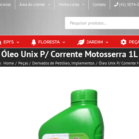
ucional
Área do cliente
Minha conta
Contato
(41) 3074-
Pesquisar
produtos
EPI’S
FLORESTA
JARDIM
PEÇ
Óleo Unix P/ Corrente Motosserra 1L
:
Home
Peças
Derivados de Petróleo
Implementos
Óleo Unix P/ Corrente 