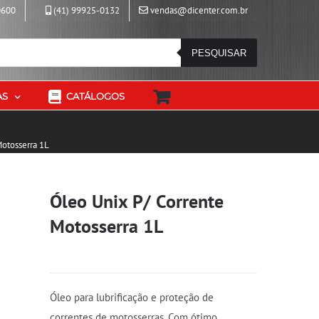
0600
(41) 99925-0132
vendas@dicenter.com.br
PESQUISAR
AS
CATÁLOGOS
Motosserra 1L
Óleo Unix P/ Corrente
Motosserra 1L
Óleo para lubrificação e proteção de
correntes de motosserras. Com ótimo