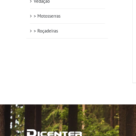
Vedação
> Motosserras
> Roçadeiras