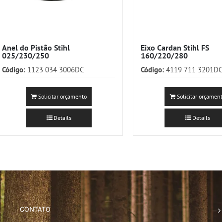
Anel do Pistão Stihl
Eixo Cardan Stihl FS
025/230/250
160/220/280
Código:
1123 034 3006DC
Código:
4119 711 3201D
Solicitar orçamento
Solicitar orçamen
Details
Details
CONTATO