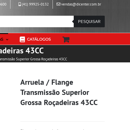
0600
(41) 99925-0132
vendas@dicenter.com.br
PESQUISAR
AS
CATÁLOGOS
çadeiras 43CC
ransmissão Superior Grossa Roçadeiras 43CC
Arruela / Flange
Transmissão Superior
Grossa Roçadeiras 43CC