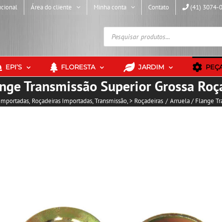
ucional
Área do cliente
Minha conta
Contato
(41) 3074-
Pesquisar
produtos
EPI’S
FLORESTA
JARDIM
PEÇ
ange Transmissão Superior Grossa Ro
Importadas
Roçadeiras Importadas
Transmissão
> Roçadeiras
Arruela / Flange T