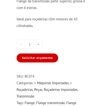
Flange da transmissão parte superior, grossa e
com 6 estrias.
Ideal para roçadeiras c0m motores de 43
cilindradas.
Arruela
/
Solicitar orçamento
Flange
Transmissão
Superior
SKU:
RC074
Grossa
Categorias:
> Máquinas Importadas
,
>
Roçadeiras
Roçadeiras
,
Peças
,
Roçadeiras Importadas
,
43CC
Transmissão
quantidade
Tags:
Flange
,
Flange transmissão
,
Flange