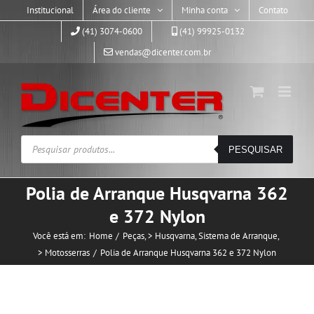
Skip
Institucional
Área do cliente
Minha conta
Contato
to
(41) 3074-0600
(41) 99925-0132
content
vendas@dicenter.com.br
Pesquisar
PESQUISAR
produtos
Polia de Arranque Husqvarna 362
e 372 Nylon
Você está em:
Home
Peças
> Husqvarna
Sistema de Arranque
> Motosserras
Polia de Arranque Husqvarna 362 e 372 Nylon