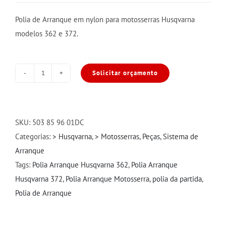
Polia de Arranque em nylon para motosserras Husqvarna
modelos 362 e 372.
Solicitar orçamento
Polia
de
Arranque
Husqvarna
SKU:
503 85 96 01DC
362
Categorias:
> Husqvarna
,
> Motosserras
,
Peças
,
Sistema de
e
Arranque
372
Tags:
Polia Arranque Husqvarna 362
,
Polia Arranque
Nylon
Husqvarna 372
,
Polia Arranque Motosserra
,
polia da partida
,
quantidade
Polia de Arranque