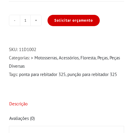
Solicitar orçamento
Ponta
para
Rebitador
325"
SKU:
11D1002
e
Categorias:
> Motosserras
,
Acessórios
,
Floresta
,
Peças
,
Peças
3/8"
Diversas
BXP
Tags:
ponta para rebitador 325
,
punção para rebitador 325
quantidade
Descrição
Avaliações (0)