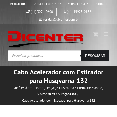
Skip
Institucional
Área do cliente
Minha conta
Contato
to
(41) 3074-0600
(41) 99925-0132
content
vendas@dicenter.com.br
Pesquisar
PESQUISAR
produtos
Cabo Acelerador com Esticador
para Husqvarna 132
Você está em:
Home
Peças
> Husqvarna
Sistema de Manejo
> Motosserras
> Roçadeiras
Cabo Acelerador com Esticador para Husqvarna 132