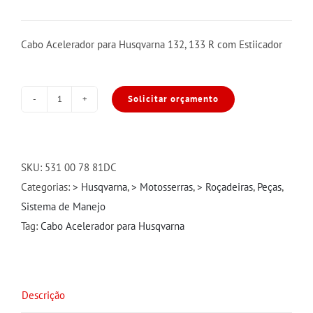
Cabo Acelerador para Husqvarna 132, 133 R com Estiicador
Solicitar orçamento
Cabo
Acelerador
com
Esticador
SKU:
531 00 78 81DC
para
Categorias:
> Husqvarna
,
> Motosserras
,
> Roçadeiras
,
Peças
,
Husqvarna
Sistema de Manejo
132
Tag:
Cabo Acelerador para Husqvarna
quantidade
Descrição