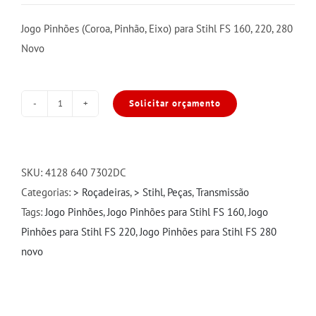
Jogo Pinhões (Coroa, Pinhão, Eixo) para Stihl FS 160, 220, 280
Novo
Solicitar orçamento
Jogo
Pinhões
para
Stihl
SKU:
4128 640 7302DC
FS
Categorias:
> Roçadeiras
,
> Stihl
,
Peças
,
Transmissão
160/220/280
Tags:
Jogo Pinhões
,
Jogo Pinhões para Stihl FS 160
,
Jogo
Novo
Pinhões para Stihl FS 220
,
Jogo Pinhões para Stihl FS 280
quantidade
novo