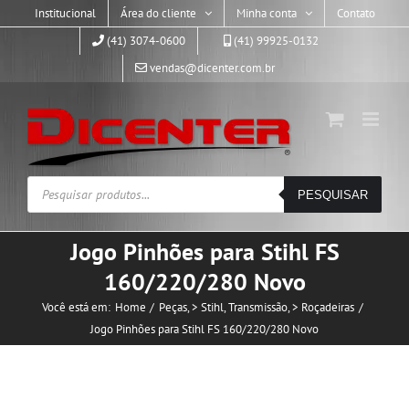
Skip
Institucional
Área do cliente
Minha conta
Contato
to
(41) 3074-0600
(41) 99925-0132
content
vendas@dicenter.com.br
Pesquisar
PESQUISAR
produtos
Jogo Pinhões para Stihl FS
160/220/280 Novo
Você está em:
Home
Peças
> Stihl
Transmissão
> Roçadeiras
Jogo Pinhões para Stihl FS 160/220/280 Novo