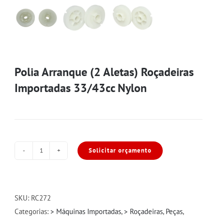
Polia Arranque (2 Aletas) Roçadeiras
Importadas 33/43cc Nylon
Solicitar orçamento
Polia
Arranque
(2
Aletas)
SKU:
RC272
Roçadeiras
Categorias:
> Máquinas Importadas
,
> Roçadeiras
,
Peças
,