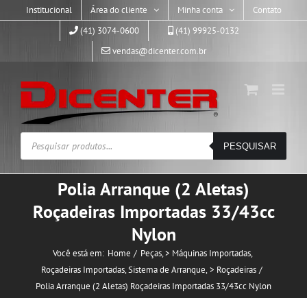
Skip
Institucional
Área do cliente
Minha conta
Contato
to
(41) 3074-0600
(41) 99925-0132
content
vendas@dicenter.com.br
Pesquisar
PESQUISAR
produtos
Polia Arranque (2 Aletas)
Roçadeiras Importadas 33/43cc
Nylon
Você está em:
Home
Peças
> Máquinas Importadas
Roçadeiras Importadas
Sistema de Arranque
> Roçadeiras
Polia Arranque (2 Aletas) Roçadeiras Importadas 33/43cc Nylon