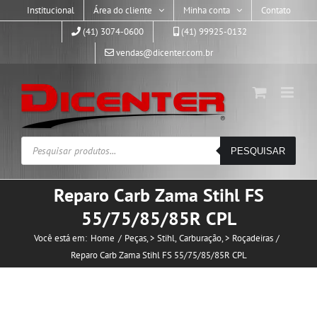
Skip
Institucional
Área do cliente
Minha conta
Contato
to
(41) 3074-0600
(41) 99925-0132
content
vendas@dicenter.com.br
Pesquisar
PESQUISAR
produtos
Reparo Carb Zama Stihl FS
55/75/85/85R CPL
Você está em:
Home
Peças
> Stihl
Carburação
> Roçadeiras
Reparo Carb Zama Stihl FS 55/75/85/85R CPL