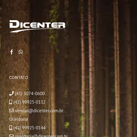
CONTATO
(41) 3074-0600
(41) 99925-0132
vendas@dicenter.com.br
Ouvidoria
(41) 99925-0144
ouvidoria@dicenter.com.br