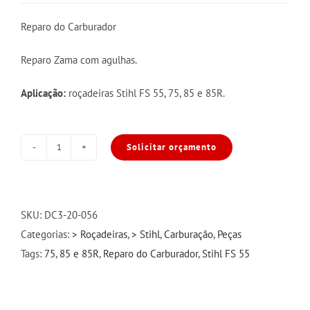
Reparo do Carburador
Reparo Zama com agulhas.
Aplicação:
roçadeiras Stihl FS 55, 75, 85 e 85R.
Solicitar orçamento
Reparo
Carb
Zama
Stihl
SKU:
DC3-20-056
FS
Categorias:
> Roçadeiras
,
> Stihl
,
Carburação
,
Peças
55/75/85/85R
Tags:
75
,
85 e 85R
,
Reparo do Carburador
,
Stihl FS 55
CPL
quantidade